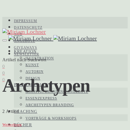
IMPRESSUM
DATENSCHUTZ
AGB
ANGEBOTE
GIVEAWAYS
KREATION
NEWSLETTER
ILLUSTRATION
Artikel nach Suchwort
KUNST
0
AUTORIN
0
Archetypen
DESIGN
0
BRAND DESIGN
HOLISTIC BRANDING ANGEBOTE
ESSENZEXPRESS
ARCHETYPEN BRANDING
2 Artikel
TEACHING
VORTRÄGE & WORKSHOPS
Weiterlesen
BÜCHER