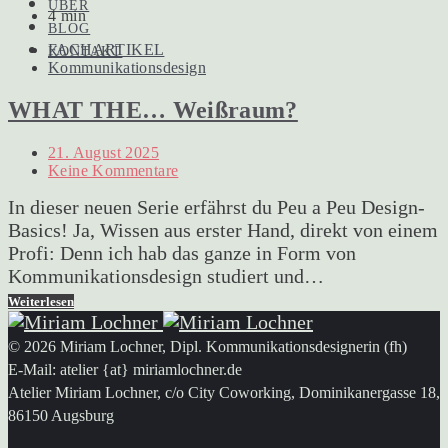
ÜBER
4 min
BLOG
FACHARTIKEL
KONTAKT
Kommunikationsdesign
WHAT THE… Weißraum?
21. August 2025
Keine Kommentare
In dieser neuen Serie erfährst du Peu a Peu Design-
Basics! Ja, Wissen aus erster Hand, direkt von einem
Profi: Denn ich hab das ganze in Form von
Kommunikationsdesign studiert und…
Weiterlesen
© 2026 Miriam Lochner, Dipl. Kommunikationsdesignerin (fh)
E-Mail: atelier {at} miriamlochner.de
Atelier Miriam Lochner, c/o City Coworking, Dominikanergasse 18,
86150 Augsburg