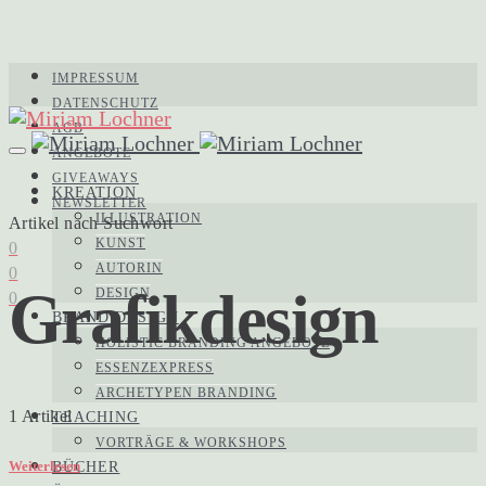
IMPRESSUM
DATENSCHUTZ
AGB
ANGEBOTE
GIVEAWAYS
KREATION
NEWSLETTER
ILLUSTRATION
Artikel nach Suchwort
KUNST
0
AUTORIN
0
Grafikdesign
DESIGN
0
BRAND DESIGN
HOLISTIC BRANDING ANGEBOTE
ESSENZEXPRESS
ARCHETYPEN BRANDING
1 Artikel
TEACHING
VORTRÄGE & WORKSHOPS
Weiterlesen
BÜCHER