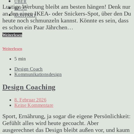
ÜBER
Lustige Werbung bleibt am besten hängen! Denk nur
BLOG
an den einen IKEA- oder Snickers-Spot, über den Du
KONTAKT
heute noch schmunzeln kannst. Könnte es sein, dass
es schon ein Paar Jährchen…
Weiterlesen
Weiterlesen
5 min
Design Coach
Kommunikationsdesign
Design Coaching
8. Februar 2026
Keine Kommentare
Sport, Ernährung, ja sogar die eigene Persönlichkeit:
Gefühlt alles wird heute gecoacht. Aber
ausgerechnet das Design bleibt außen vor, und kaum