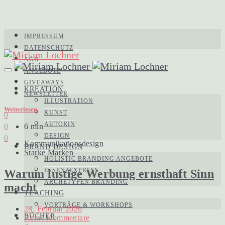
IMPRESSUM
DATENSCHUTZ
AGB
ANGEBOTE
GIVEAWAYS
KREATION
NEWSLETTER
ILLUSTRATION
Weiterlesen
KUNST
0
AUTORIN
0
6 min
DESIGN
0
Kommunikationsdesign
BRAND DESIGN
Starke Marken
HOLISTIC BRANDING ANGEBOTE
ESSENZEXPRESS
Warum lustige Werbung ernsthaft Sinn
ARCHETYPEN BRANDING
macht
TEACHING
VORTRÄGE & WORKSHOPS
28. Februar 2026
BÜCHER
Keine Kommentare